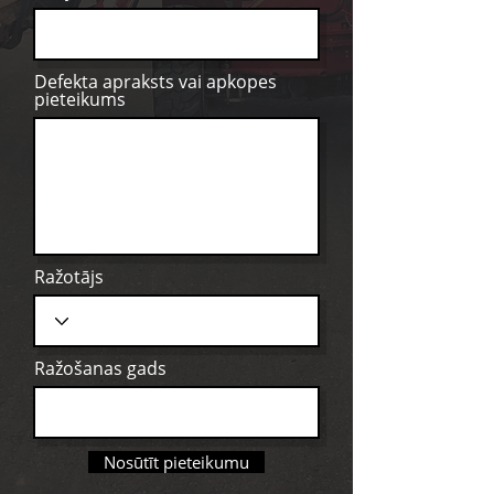
Defekta apraksts vai apkopes
pieteikums
Ražotājs
Ražošanas gads
Nosūtīt pieteikumu