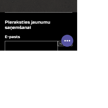
Pieraksties jaunumu
saņemšanai
E-pasts
Nosūtīt
Baltic Tractor, SIA ir Yanmar, Kramer,
Clark un JLG oficiālais izplatītājs Latvijā
Privātuma politika
2026 Visas tiesības aizsargātas |
Baltic Tractor SIA