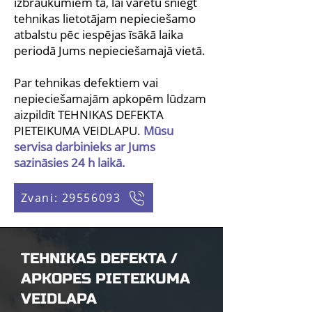
izbraukumiem tā, lai varētu sniegt
tehnikas lietotājam nepieciešamo
atbalstu pēc iespējas īsākā laika
periodā Jums nepieciešamajā vietā.
Par tehnikas defektiem vai
nepieciešamajām apkopēm lūdzam
aizpildīt TEHNIKAS DEFEKTA
PIETEIKUMA VEIDLAPU.
Mūsu
servisa darbinieks ar Jums
sazināsies 24 h laikā.
Zvani: 29556093
TEHNIKAS DEFEKTA /
APKOPES PIETEIKUMA
VEIDLAPA