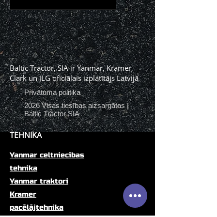
Baltic Tractor, SIA ir Yanmar, Kramer,
Clark un JLG oficiālais izplatītājs Latvijā
Privātuma politika
2026 Visas tiesības aizsargātas |
Baltic Tractor SIA
TEHNIKA
Yanmar celtniecības
tehnika
Yanmar traktori
Kramer
pacēlājtehnika