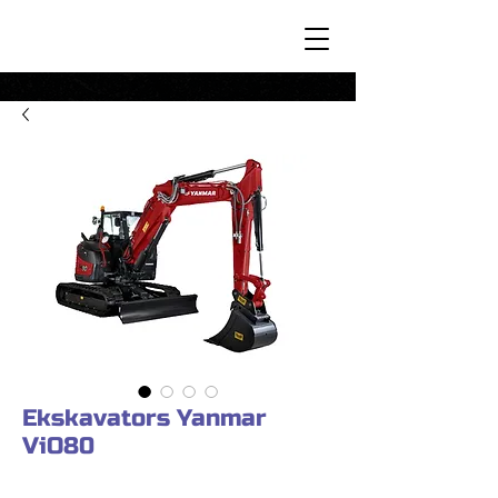
Ekskavators Yanmar
ViO80