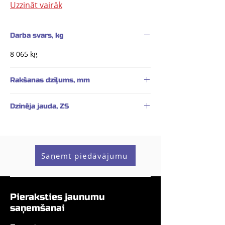
Uzzināt vairāk
Darba svars, kg
8 065 kg
Rakšanas dziļums, mm
4 130 mm (4 500 mm pagarinātā izlice)
Dzinēja jauda, ZS
55,3 ZS
Saņemt piedāvājumu
Pieraksties jaunumu
saņemšanai