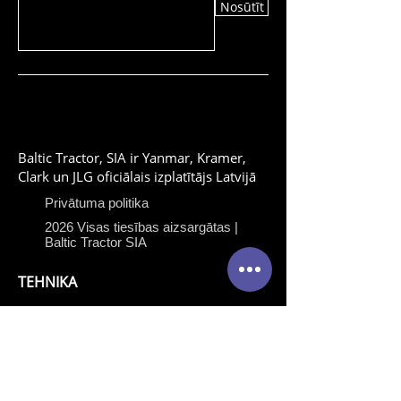
Nosūtīt
Baltic Tractor, SIA ir Yanmar, Kramer,
Clark un JLG oficiālais izplatītājs Latvijā
Privātuma politika
2026 Visas tiesības aizsargātas |
Baltic Tractor SIA
TEHNIKA
Yanmar celtniecības
tehnika
Yanmar traktori
Kramer