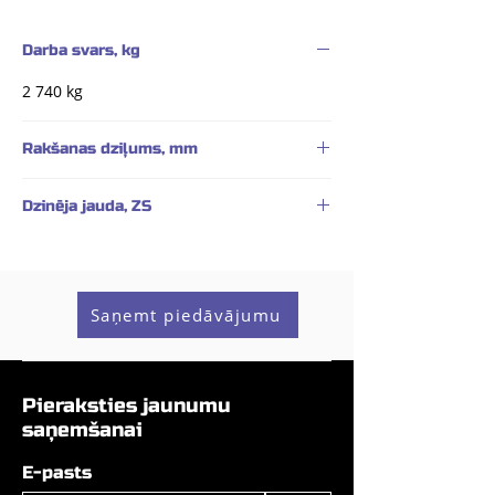
Darba svars, kg
2 740 kg
Rakšanas dziļums, mm
2 690 mm (pagarinātā izlice - 2 950 mm)
Dzinēja jauda, ZS
23,9 ZS
Saņemt piedāvājumu
Pieraksties jaunumu
saņemšanai
E-pasts