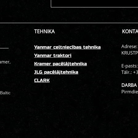
TEHNIKA
KONTA
Adrese:
Yanmar celtniecības tehnika
KRUSTPI
Yanmar traktori
ramer,
Kramer pacēlājtehnika
E-pasts
Tālr.:
+
JLG pacēlājtehnika
CLARK
DARBA 
Pirmdie
Baltic