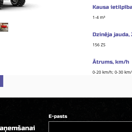
Kausa ietilpīb
1-4 m³
Dzinēja jauda,
156 ZS
Ātrums, km/h
0-20 km/h; 0-30 km/
E-pasts
saņemšanai