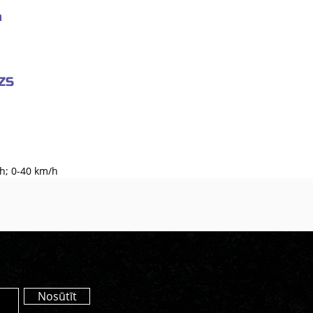
a
 ZS
h; 0-40 km/h
Nosūtīt