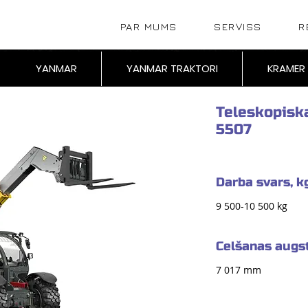
PAR MUMS
SERVISS
R
YANMAR
YANMAR TRAKTORI
KRAMER
Teleskopisk
5507
Darba svars, k
9 500-10 500 kg
Celšanas aug
7 017 mm