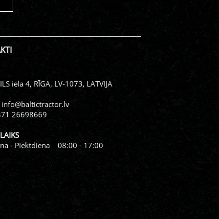
KTI
LS iela 4, RĪGA, LV-1073, LATVIJA
:
info@baltictractor.lv
371 26698669
LAIKS
na - Piektdiena 08:00 - 17:00