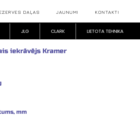
EZERVES DAĻAS
JAUNUMI
KONTAKTI
JLG
CLARK
LIETOTA TEHNIKA
ais iekrāvējs Kramer
g
stums, mm