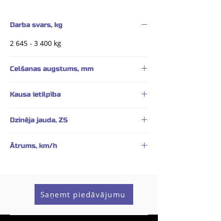
Darba svars, kg
2 645 - 3 400 kg
Celšanas augstums, mm
2 600 mm
Kausa ietilpība
0,45 m³
Dzinēja jauda, ZS
47 ZS
Ātrums, km/h
0-20 km/h; 0-30 km/h
Saņemt piedāvājumu