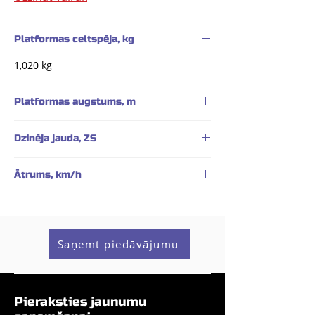
Platformas celtspēja, kg
1,020 kg
Platformas augstums, m
10,06 m
Dzinēja jauda, ZS
24,8 ZS/31 ZS
Ātrums, km/h
4,8 km/h
Saņemt piedāvājumu
Pieraksties jaunumu