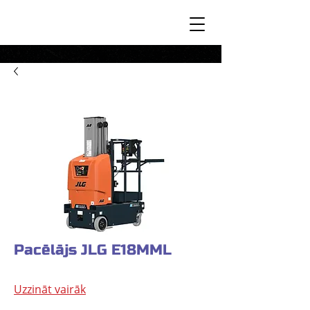
Pacēlājs JLG E18MML
Uzzināt vairāk