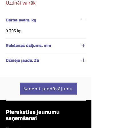
Uzzināt vairāk
Darba svars, kg
9 705 kg
Rakšanas dziļums, mm
4370 mm (pagarinātā izlice - 4 910 mm)
Dzinēja jauda, ZS
69.3 ZS
Saņemt piedāvājumu
Pieraksties jaunumu
saņemšanai