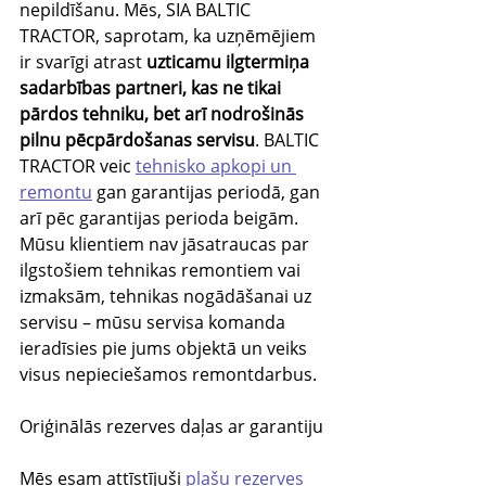
nepildīšanu. Mēs, SIA BALTIC 
TRACTOR, saprotam, ka uzņēmējiem 
ir svarīgi atrast 
uzticamu ilgtermiņa 
sadarbības partneri, kas ne tikai 
pārdos tehniku, bet arī nodrošinās 
pilnu pēcpārdošanas servisu
. BALTIC 
TRACTOR veic 
tehnisko apkopi un 
remontu
 gan garantijas periodā, gan 
arī pēc garantijas perioda beigām. 
Mūsu klientiem nav jāsatraucas par 
ilgstošiem tehnikas remontiem vai 
izmaksām, tehnikas nogādāšanai uz 
servisu – mūsu servisa komanda 
ieradīsies pie jums objektā un veiks 
visus nepieciešamos remontdarbus.
Oriģinālās rezerves daļas ar garantiju
Mēs esam attīstījuši 
plašu rezerves 