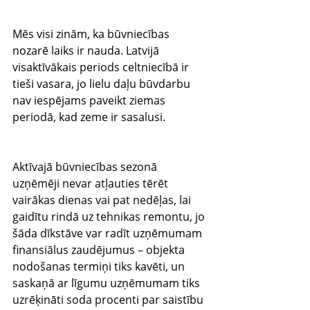
Mēs visi zinām, ka būvniecības 
nozarē laiks ir nauda. Latvijā 
visaktīvākais periods celtniecībā ir 
tieši vasara, jo lielu daļu būvdarbu 
nav iespējams paveikt ziemas 
periodā, kad zeme ir sasalusi.
Aktīvajā būvniecības sezonā 
uzņēmēji nevar atļauties tērēt 
vairākas dienas vai pat nedēļas, lai 
gaidītu rindā uz tehnikas remontu, jo 
šāda dīkstāve var radīt uzņēmumam 
finansiālus zaudējumus – objekta 
nodošanas termiņi tiks kavēti, un 
saskaņā ar līgumu uzņēmumam tiks 
uzrēķināti soda procenti par saistību 