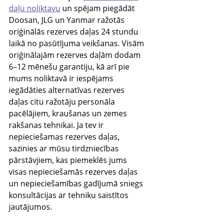
daļu noliktavu
 un spējam piegādāt 
Doosan, JLG un Yanmar ražotās 
oriģinālās rezerves daļas 24 stundu 
laikā no pasūtījuma veikšanas. Visām 
oriģinālajām rezerves daļām dodam 
6–12 mēnešu garantiju, kā arī pie 
mums noliktavā ir iespējams 
iegādāties alternatīvas rezerves 
daļas citu ražotāju personāla 
pacēlājiem, kraušanas un zemes 
rakšanas tehnikai. Ja tev ir 
nepieciešamas rezerves daļas, 
sazinies ar mūsu tirdzniecības 
pārstāvjiem, kas piemeklēs jums 
visas nepieciešamās rezerves daļas 
un nepieciešamības gadījumā sniegs 
konsultācijas ar tehniku saistītos 
jautājumos.