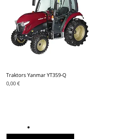
Traktors Yanmar YT359-Q
Cena
0,00 €
Pieraksties jaunumu
saņemšanai
E-pasts
Nosūtīt