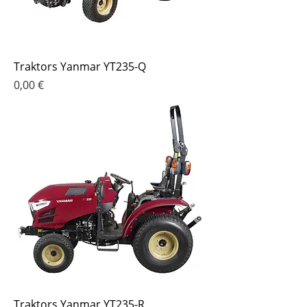
Traktors Yanmar YT235-Q
Cena
0,00 €
Traktors Yanmar YT235-R