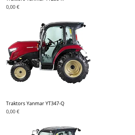
Cena
0,00 €
Traktors Yanmar YT347-Q
Cena
0,00 €